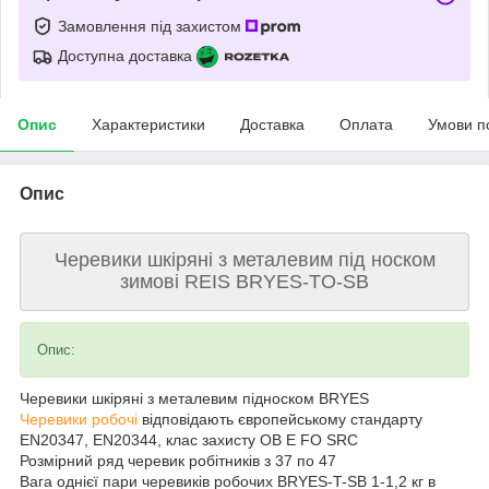
Замовлення під захистом
Доступна доставка
Опис
Характеристики
Доставка
Оплата
Умови п
Опис
Черевики шкіряні з металевим під носком
зимові REIS BRYES-TO-SB
Опис:
Черевики шкіряні з металевим підноском BRYES
Черевики робочі
відповідають європейському стандарту
EN20347, EN20344, клас захисту OB E FO SRC
Розмірний ряд черевик робітників з 37 по 47
Вага однієї пари черевиків робочих BRYES-T-SB 1-1,2 кг в