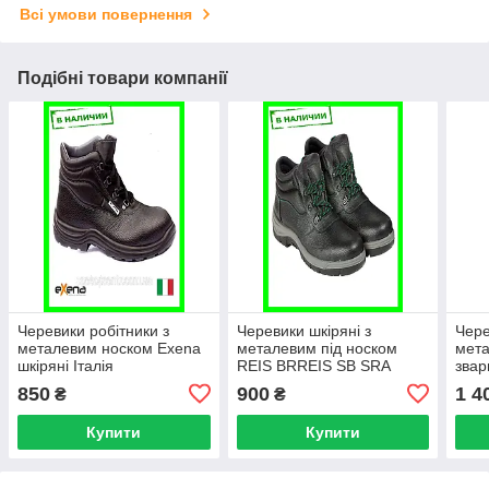
Всі умови повернення
Подібні товари компанії
Черевики робітники з
Черевики шкіряні з
Чере
металевим носком Exena
металевим під носком
мета
шкіряні Італія
REIS BRREIS SB SRA
зва
850
900
1 4
₴
₴
Купити
Купити