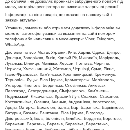
до обличчя і не дозволяє проникати забрудненого повітря під
маску, матеріал респіратора не викликає алергічної реакції.
Інформація та ціни товарів, що вказані на нашому сайті
завжди актуальні.
Уточнити, замовити або отримати додаткову інформацію ви
можете, зателефонувавши за вказаним на сайті номером
телефону або написавши в месенджери: Viber, Telegram,
WhatsApp.
Доставка по всіх Містах України: Київ, Харків, Одеса, Дніпро,
Донецьк, Запоріжжя, Львів, Кривий Ріг, Миколаїв, Маріуполь,
Луганськ, Вінниця, Макіївка, Херсон, Полтава, Чернігів,
Черкаси, Хмельницький, Житомир, Чернівці, Суми, Рівне,
Івано-Франківськ, Кам'янське, Кропивницький, Кременчук,
Тернопіль, Луцьк, Біла Церква, Краматорськ, Мелітополь,
Ужгород, Нікополь, Бердянськ, Слов'янськ, Алчевськ,
Павлоград, Сєвєродонецьк, Сімферополь, Кам'янець-
Подільський, Лисичанськ, Красний Луч, Єнакієве, Стаханов,
Костянтинівка, Олешки, Ананьїв, Андрушівка, Апостолове,
Арциз, Охтирка, Балаклея, Балта, Бар, Баранівка, Барвінкове,
Батурин, Бахмач, Баштанка, Біла Церква, Білгород-
Дністровський, Белз, Білопілля, Біляївка, Бердичів, Берегово,
Бережани, Березань, Березне, Березівка, Берестечко,
Берислав, Бершадь, Бобринець, Бібрка, Бобровиця,