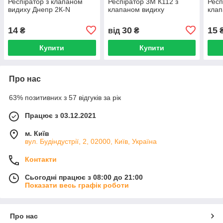
Респіратор з клапаном
Респіратор 3M К112 з
Респ
видиху Днепр 2К-N
клапаном видиху
клап
14
30
15
₴
від
₴
Купити
Купити
Про нас
63% позитивних з 57 відгуків за рік
Працює з 03.12.2021
м. Київ
вул. Будіндустрії, 2, 02000, Київ, Україна
Контакти
Сьогодні працює з 08:00 до 21:00
Показати весь графік роботи
Про нас