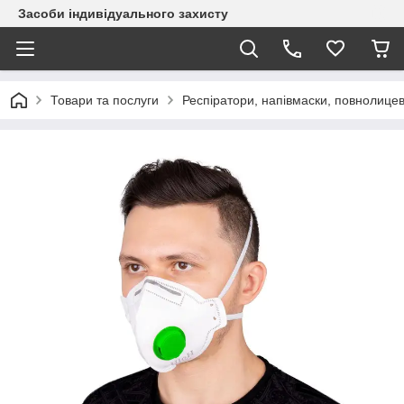
Засоби індивідуального захисту
Товари та послуги
Респіратори, напівмаски, повнолицев