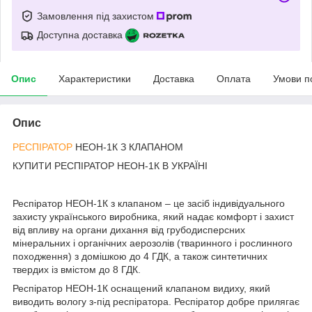
Замовлення під захистом
Доступна доставка
Опис
Характеристики
Доставка
Оплата
Умови п
Опис
РЕСПІРАТОР
НЕОН-1К З КЛАПАНОМ
КУПИТИ РЕСПІРАТОР НЕОН-1К В УКРАЇНІ
Респіратор НЕОН-1К з клапаном – це засіб індивідуального
захисту українського виробника, який надає комфорт і захист
від впливу на органи дихання від грубодисперсних
мінеральних і органічних аерозолів (тваринного і рослинного
походження) з домішкою до 4 ГДК, а також синтетичних
твердих із вмістом до 8 ГДК.
Респіратор НЕОН-1К оснащений клапаном видиху, який
виводить вологу з-під респіратора. Респіратор добре прилягає