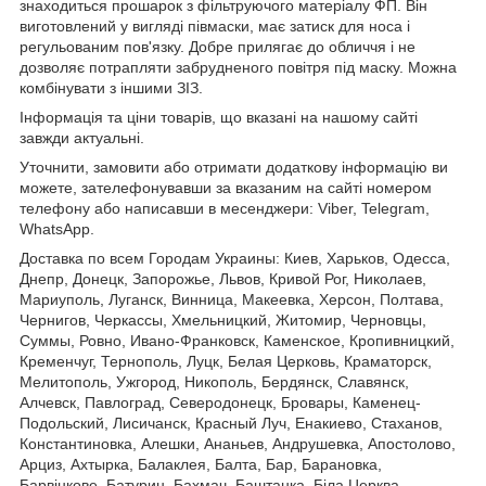
знаходиться прошарок з фільтруючого матеріалу ФП. Він
виготовлений у вигляді півмаски, має затиск для носа і
регульованим пов'язку. Добре прилягає до обличчя і не
дозволяє потрапляти забрудненого повітря під маску. Можна
комбінувати з іншими ЗІЗ.
Інформація та ціни товарів, що вказані на нашому сайті
завжди актуальні.
Уточнити, замовити або отримати додаткову інформацію ви
можете, зателефонувавши за вказаним на сайті номером
телефону або написавши в месенджери: Viber, Telegram,
WhatsApp.
Доставка по всем Городам Украины: Киев, Харьков, Одесса,
Днепр, Донецк, Запорожье, Львов, Кривой Рог, Николаев,
Мариуполь, Луганск, Винница, Макеевка, Херсон, Полтава,
Чернигов, Черкассы, Хмельницкий, Житомир, Черновцы,
Суммы, Ровно, Ивано-Франковск, Каменское, Кропивницкий,
Кременчуг, Тернополь, Луцк, Белая Церковь, Краматорск,
Мелитополь, Ужгород, Никополь, Бердянск, Славянск,
Алчевск, Павлоград, Северодонецк, Бровары, Каменец-
Подольский, Лисичанск, Красный Луч, Енакиево, Стаханов,
Константиновка, Алешки, Ананьев, Андрушевка, Апостолово,
Арциз, Ахтырка, Балаклея, Балта, Бар, Барановка,
Барвінкове, Батурин, Бахмач, Баштанка, Біла Церква,