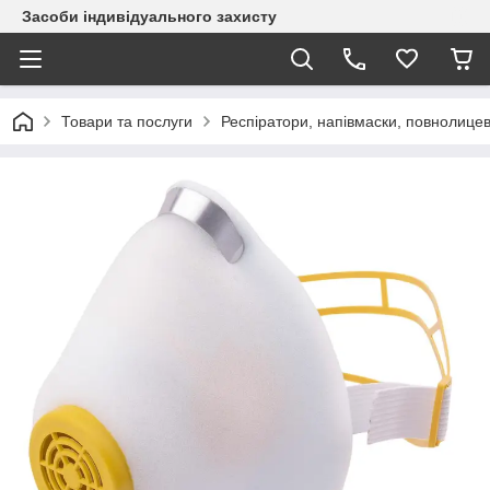
Засоби індивідуального захисту
Товари та послуги
Респіратори, напівмаски, повнолицев