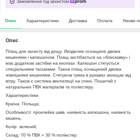
Замовлення під захистом
Опис
Характеристики
Доставка
Оплата
Умови п
Опис
Плащ для захисту від дощу. Иизделие оснащене двома
кишенями і капюшоном. Плащ застібається на «блискавку» і
має додаткові застібки на кнопках. Капюшон стягується
спеціальними тасьмами. Також плащ оснащений двома
зовнішніми кишенями. Стягуюча гумка в рукавах захищає від
вітру. Також є система вентиляції на спині. Пошитий з
натуральних ПВХ матеріалів та поліестеру.
Характеристики:
Країна: Польща;
Особливості: проклейка швів, наявність капюшона, наявність
кишень;
Колір: зелений;
Склад: 70 % ПВХ + 30 % поліестер.