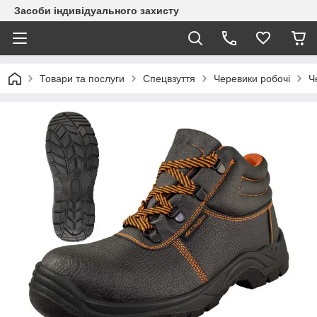
Засоби індивідуального захисту
Товари та послуги
Спецвзуття
Черевики робочі
Ч