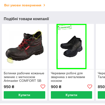
Всі умови повернення
Подібні товари компанії
Ботинки рабочие кожаные
Черевики робочі для
Чере
зимние c метноском
зварника з металевим
Тала
Artmaster COMFORT SB
носком
950
900
850
₴
₴
Купити
Купити