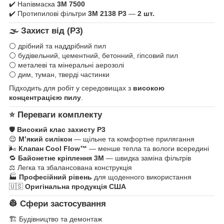
✔️ Напівмаска
3M 7500
✔️ Протипилові фільтри
3M 2138 P3
—
2 шт.
🌫️ Захист від (P3)
⚪ дрібний та наддрібний пил
⚪ будівельний, цементний, бетонний, гіпсовий пил
⚪ металеві та мінеральні аерозолі
⚪ дим, туман, тверді частинки
Підходить для робіт у середовищах з
високою
концентрацією пилу
.
⭐ Переваги комплекту
🛡️
Високий клас захисту P3
😌
М’який силікон
— щільне та комфортне прилягання
🌬️
Клапан Cool Flow™
— менше тепла та вологи всередині
🔁
Байонетне кріплення 3M
— швидка заміна фільтрів
⚖️ Легка та збалансована конструкція
🏭
Професійний рівень
для щоденного використання
🇺🇸
Оригінальна продукція США
👷 Сфери застосування
🏗️ Будівництво та демонтаж