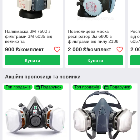
Напівмаска 3М 7500 з
Повнолицева маска
Респ
фільтрами 3М 6035 від
респіратор 3м 6800 з
від 
велико та
фільтрами від пилу 2138
605
дрібнодисперстного пилу
Р3
900
2 000
2 0
₴/комплект
₴/комплект
Купити
Купити
Акційні пропозиції та новинки
Топ продажів
Подарунок
Топ продажів
Подарунок