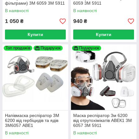
фільтрами) 3М 6059 3М 5911
6059 3М 5911
В наявності
В наявності
1 050
940
₴
₴
Купити
Купити
Топ продажів
Подарунок
Подарунок
Напівмаска респіратор 3М
Маска респіратор 3м 6200
6200 від гербіцидів та ядів
від отрутохімікатів АВЕК1 3М
3М6057 АВЕ1
6057 3М 5911
В наявності
В наявності