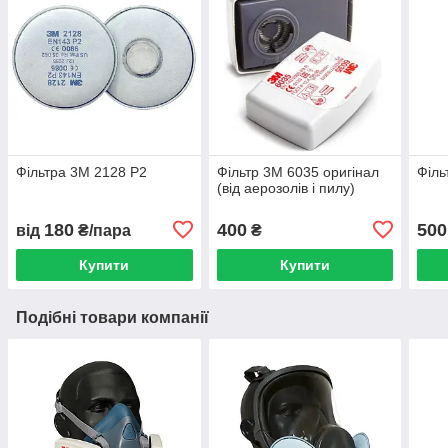
Фільтра 3М 2128 Р2
Фільтр 3М 6035 оригінал
Філь
(від аерозолів і пилу)
180
400
500
від
₴/пара
₴
Купити
Купити
Подібні товари компанії