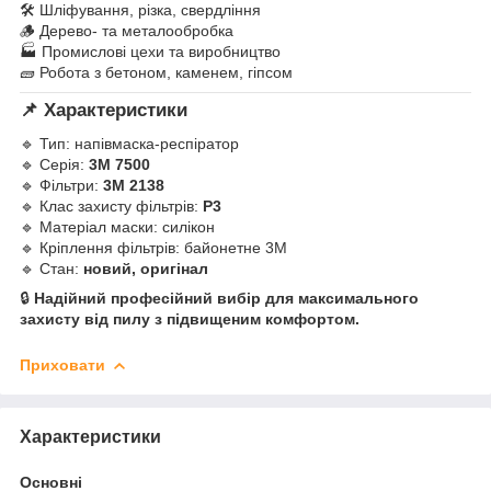
🛠️ Шліфування, різка, свердління
🪵 Дерево- та металообробка
🏭 Промислові цехи та виробництво
🧱 Робота з бетоном, каменем, гіпсом
📌 Характеристики
🔹 Тип: напівмаска-респіратор
🔹 Серія:
3M 7500
🔹 Фільтри:
3M 2138
🔹 Клас захисту фільтрів:
P3
🔹 Матеріал маски: силікон
🔹 Кріплення фільтрів: байонетне 3M
🔹 Стан:
новий, оригінал
🔒
Надійний професійний вибір для максимального
захисту від пилу з підвищеним комфортом.
Приховати
Характеристики
Основні