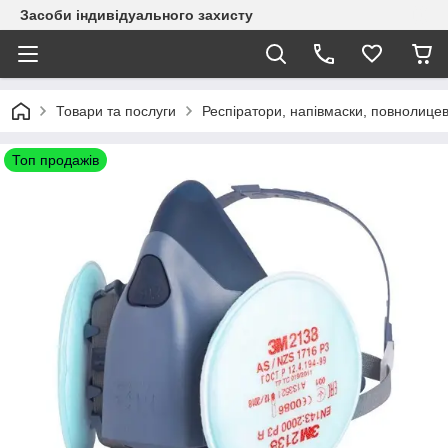
Засоби індивідуального захисту
Товари та послуги
Респіратори, напівмаски, повнолицев
Топ продажів