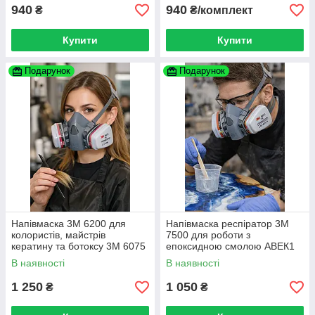
940
940
₴
₴/комплект
Купити
Купити
Подарунок
Подарунок
Напівмаска 3М 6200 для
Напівмаска респіратор 3М
колористів, майстрів
7500 для роботи з
кератину та ботоксу 3M 6075
епоксидною смолою АВЕК1
A1 + формальдегід
Р3
В наявності
В наявності
1 250
1 050
₴
₴