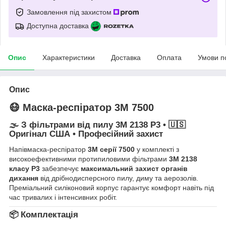
Замовлення під захистом
Доступна доставка
Опис
Характеристики
Доставка
Оплата
Умови п
Опис
😷 Маска-респіратор
3M 7500
🌫️ З фільтрами від пилу
3M 2138 P3
• 🇺🇸
Оригінал США • Професійний захист
Напівмаска-респіратор
3M серії 7500
у комплекті з
високоефективними протипиловими фільтрами
3M 2138
класу P3
забезпечує
максимальний захист органів
дихання
від дрібнодисперсного пилу, диму та аерозолів.
Преміальний силіконовий корпус гарантує комфорт навіть під
час тривалих і інтенсивних робіт.
📦 Комплектація