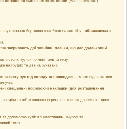
о неткане об’ємне з вмістом вовни
(має сертифікат).
ю внутрішньою бортовою застібкою на застібку -
«блискавка» з
м.
ояка
закривають дві зовнішні планки, що дає додаьковий
р-стояк, куліси по лінії талії та низу.
два на грудях та два на рукавах).
я захисту пук від холоду та пошкоджен
ь, може відвертатися.
липучці.
щені спеціальні посилюючі накладки (для розташування
й
, розміри та об'єм капюшона регулюються за допомогою двох
я
за допомогою куліси з еластичним шнуром та
ливий текст