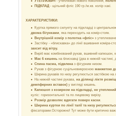
УТЕПЛЮВАЧ
- утеплювач нового покоління,
полотн
ПІДКЛАД
- щільний фліс 190 гр./м.кв. колір хакі.
ХАРАКТЕРИСТИКИ:
Куртка прямого силуету на підкладці з центрально
двома бігунками
, яка переходить на комір-стояк.
Внутрішній комір з полотна «фліс»
з утеплюваче
Застібку - «блискавка» до лінії вшивання коміра-ст
захсит від вітру.
Виріб має комбінований рукав, вшивний капюшон, комі
Має 6 кишень
на блискавці (два в нижній частині, 
Спина пасма, підвлена
з фігурним низом.
Рукав з фігурною суцільновикроєною
манжетою дл
Ширина рукавів по низу регулюється застібкою на 
На нижній частині рукава,
на ділянці ліктя розмі
демпферних вставок)
у вигляді кишень.
Капюшоп з козирком на підкладці, не утеплени
куліс: горизонтальної та по лицевому вирізу.
Розмір дозволяє вдягати поверх каски
.
Ширина куртки по лінії талії та низу регулюєтьс
фіксаторами.Осторожно! Тут може бути критично важ