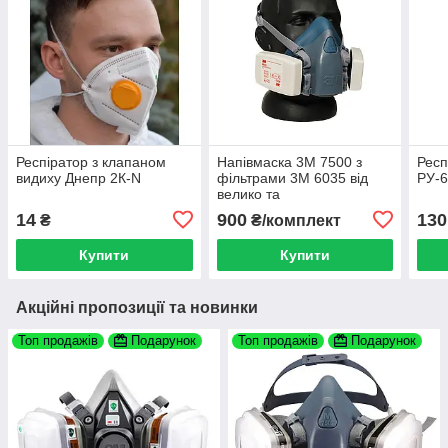
Респіратор з клапаном
Напівмаска 3М 7500 з
Респ
видиху Днепр 2К-N
фільтрами 3М 6035 від
РУ-6
велико та
дрібнодисперстного пилу
14
900
130
₴
₴/комплект
Купити
Купити
Акційні пропозиції та новинки
Топ продажів
Подарунок
Топ продажів
Подарунок