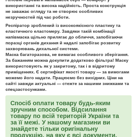
використанні та висока надійність. Проста конструкція
не заважає огляду та не створює особливих
незручностей під час роботи.
Респіратор зроблений із високоякісного пластику та
еластичного еластомеру. Завдяки такій комбінації
напівмаска щільно прилягає до обличчя, запобігаючи
поразці органів дихання й надалі запобігає розвитку
захворювань дихальної системи.
Маска багаторазова, не вимагає особливого зберігання.
За бажанням можна докупити додатково фільтра! Маску
використовують як у закритому, так і в відритому
приміщеннях. Є сертифікат якості товару — за вимогами
можемо його надати. Працюємо без вихідних. Ціни на
сайті завжди актуальні — стежте за нашими знижками та
спецзастосунками.
Спосіб оплати товару будь-яким
зручним способом. Відсилання
товару по всій територій України та
за її межі. У нашому магазини ви
знайдете тільки оригінальну
продукцію, на яку є всі документи,