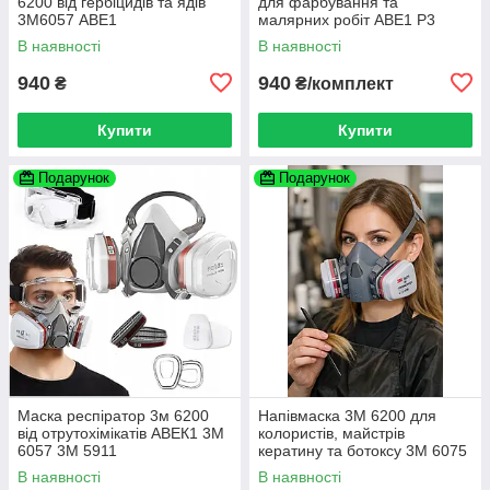
6200 від гербіцидів та ядів
для фарбування та
3М6057 АВЕ1
малярних робіт АВЕ1 Р3
В наявності
В наявності
940
940
₴
₴/комплект
Купити
Купити
Подарунок
Подарунок
Маска респіратор 3м 6200
Напівмаска 3М 6200 для
від отрутохімікатів АВЕК1 3М
колористів, майстрів
6057 3М 5911
кератину та ботоксу 3M 6075
A1 + формальдегід
В наявності
В наявності