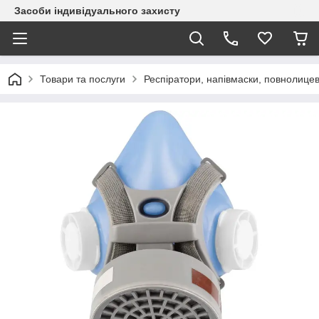
Засоби індивідуального захисту
Товари та послуги
Респіратори, напівмаски, повнолицев