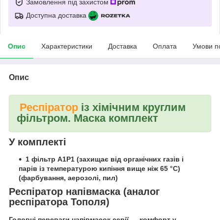
Замовлення під захистом
Доступна доставка
Опис
Характеристики
Доставка
Оплата
Умови п
Опис
Респіратор
із хімічним круглим
фільтром. Маска комплект
У комплекті
1 фільтр А1Р1 (захищає від органічних газів і
парів із температурою кипіння вище ніж 65 °C)
(фарбування, аерозолі, пил)
Респіратор напівмаска (аналог
респіратора Тополя)
Головні переваги напівмасок серії — комфорт у