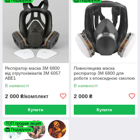
Подарунок
Подарунок
Респіратор маска 3М 6800
Повнолицева маска
від отрутохімікатів 3М 6057
респіратор 3М 6800 для
АВЕ1
роботи з епоксидною смолою
В наявності
В наявності
2 000
2 000
₴/комплект
₴
Купити
Купити
ТОП продаж акция
Подарунок