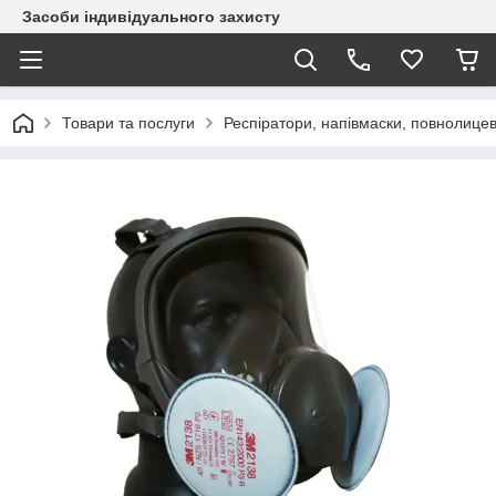
Засоби індивідуального захисту
Товари та послуги
Респіратори, напівмаски, повнолицев