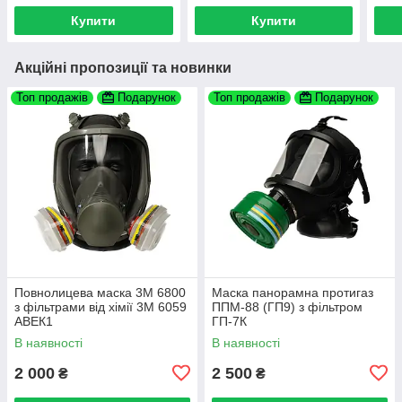
Купити
Купити
Акційні пропозиції та новинки
Топ продажів
Подарунок
Топ продажів
Подарунок
Повнолицева маска 3M 6800
Маска панорамна протигаз
з фільтрами від хімії 3М 6059
ППМ-88 (ГП9) з фільтром
АВЕК1
ГП-7К
В наявності
В наявності
2 000
2 500
₴
₴