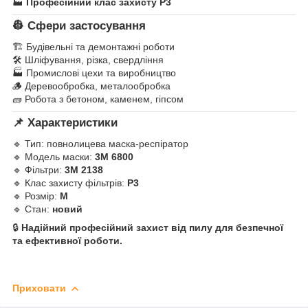
🏭
Професійний клас захисту P3
👷 Сфери застосування
🏗️ Будівельні та демонтажні роботи
🛠️ Шліфування, різка, свердління
🏭 Промислові цехи та виробництво
🪵 Деревообробка, металообробка
🧱 Робота з бетоном, каменем, гіпсом
📌 Характеристики
🔹 Тип: повнолицева маска-респіратор
🔹 Модель маски:
3M 6800
🔹 Фільтри:
3M 2138
🔹 Клас захисту фільтрів:
P3
🔹 Розмір:
M
🔹 Стан:
новий
🔒
Надійний професійний захист від пилу для безпечної
та ефективної роботи.
Приховати