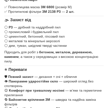
✅ Повнолицева маска
3M 6800
(розмір M)
✅ Протипилові фільтри
3M 2138 P3
—
2 шт.
🌫️ Захист від
⚪
P3
— дрібний та наддрібний пил
⚪ промисловий і будівельний пил
⚪ цементний, бетонний, гіпсовий пил
⚪ металеві та мінеральні аерозолі
⚪ дим, туман, шкідливі тверді частинки
Підходить для робіт з
бетоном, металом, деревиною,
каменем
, а також у середовищах з високою концентрацією
пилу.
⭐ Переваги
🛡️
Повний захист
— дихання + очі + обличчя
👁️
Панорамне ударостійке скло
— широкий огляд без
спотворень
😌
Комфорт при тривалому носінні
— м’яке та герметичне
прилягання
🔁
Байонетне кріплення 3M
— швидка та надійна заміна
фільтрів