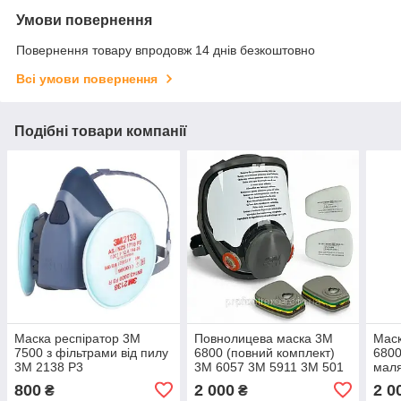
Умови повернення
Повернення товару впродовж 14 днів безкоштовно
Всі умови повернення
Подібні товари компанії
Маска респіратор 3М
Повнолицева маска 3М
Маск
7500 з фільтрами від пилу
6800 (повний комплект)
6800
3М 2138 Р3
3М 6057 3М 5911 3М 501
маля
800
2 000
2 0
₴
₴