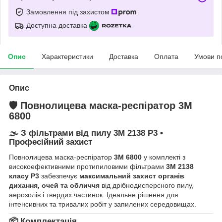
Замовлення під захистом
Доступна доставка
Опис
Характеристики
Доставка
Оплата
Умови п
Опис
🛡️ Повнолицева маска-респіратор
3M
6800
🌫️ З фільтрами від пилу
3M 2138 P3
•
Професійний захист
Повнолицева маска-респіратор
3M 6800
у комплекті з
високоефективними протипиловими фільтрами
3M 2138
класу P3
забезпечує
максимальний захист органів
дихання, очей та обличчя
від дрібнодисперсного пилу,
аерозолів і твердих частинок. Ідеальне рішення для
інтенсивних та тривалих робіт у запилених середовищах.
📦 Комплектація